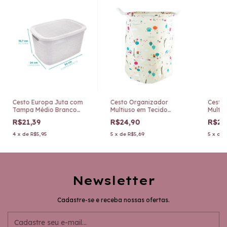
Cesto Europa Juta com
Cesto Organizador
Cesto
Tampa Médio Branco
Multiuso em Tecido
Multiu
269/B
Árvores N°2 HB001
N°3 H
R$21,39
R$24,90
R$24
4
x
de
R$5,95
5
x
de
R$5,69
5
x
de
Newsletter
Cadastre-se e receba nossas ofertas.