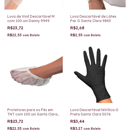
Luva de Vinil Descartável M
Luva Descartável de Látex
com 100 uni Danny 9949
Par G Santa Clara 9843
R$23,72
R$2,68
R$22,53
R$2,55
com
Boleto
com
Boleto
Protetores para os Pés em
Luva Descartável Nitrílica G
TNT com 100 uni Santa Clara
Preta Santa Clara 5076
5417
R$23,72
R$3,44
R$22,53
R$3,27
com
Boleto
com
Boleto