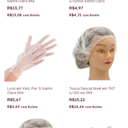
Santa Clara 846
c/100un Santa Clara
R$13,77
R$4,97
R$13,08
R$4,72
com
Boleto
com
Boleto
Luva em ViniL Par G Santa
Touca Descartável em TNT
Clara 506
c/100 uni 349
R$3,67
R$15,22
R$3,49
R$14,46
com
Boleto
com
Boleto