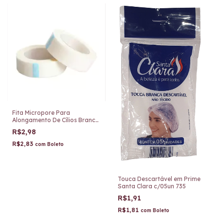
Fita Micropore Para
Alongamento De Cílios Branco
9 Metros BZH127
R$2,98
R$2,83
com
Boleto
Touca Descartável em Prime
Santa Clara c/05un 735
R$1,91
R$1,81
com
Boleto