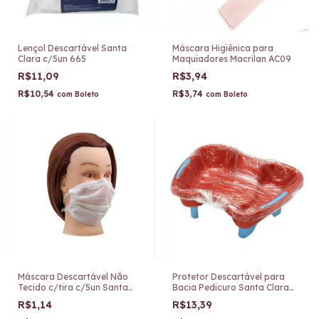
Lençol Descartável Santa
Máscara Higiênica para
Clara c/5un 665
Maquiadores Macrilan AC09
R$11,09
R$3,94
R$10,54
R$3,74
com
Boleto
com
Boleto
Máscara Descartável Não
Protetor Descartável para
Tecido c/tira c/5un Santa
Bacia Pedicuro Santa Clara
Clara 734
c/50un
R$1,14
R$13,39