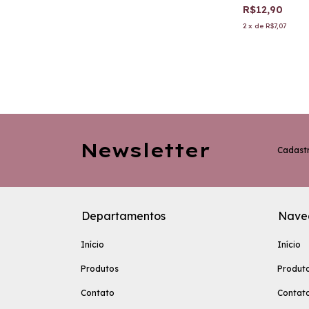
R$12,90
2
x
de
R$7,07
Newsletter
Cadastr
Departamentos
Nave
Início
Início
Produtos
Produt
Contato
Contat