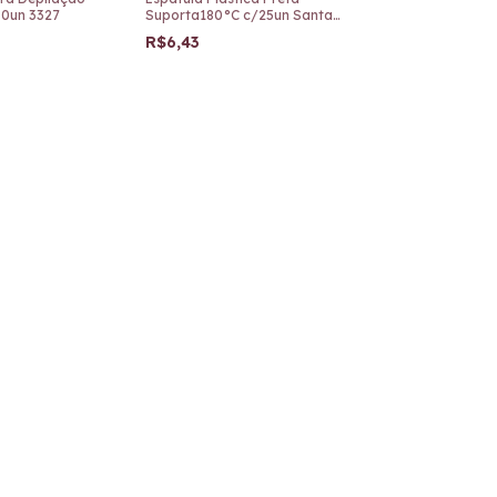
50un 3327
Suporta180°C c/25un Santa
Clara 3856
R$6,43