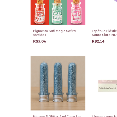
Pigmento Safi Magic Safira
Espátula Plásti
sortidos
Santa Clara 287
R$3,06
R$2,14
Kit com 3 Glitter Azul Claro 8gr
Lâminas para N