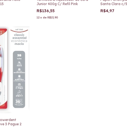
315
Junior 400g C/ Refil Pink
Santa Clara c/
R$136,55
R$4,97
12
x
de
R$13,90
Powerdent
eve 3 Pague 2