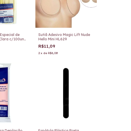
Especial de
Sutiã Adesivo Magic Lift Nude
Clara c/100un
Hello Mini HL629
R$11,09
2
x
de
R$6,08
ara Depilação
Espátula Plástica Preta