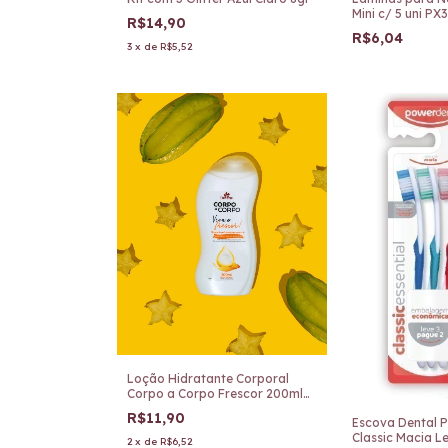
Mini c/ 5 uni PX
R$14,90
R$6,04
3
x
de
R$5,52
Loção Hidratante Corporal
Corpo a Corpo Frescor 200ml
Davene
R$11,90
Escova Dental 
Classic Macia L
2
x
de
R$6,52