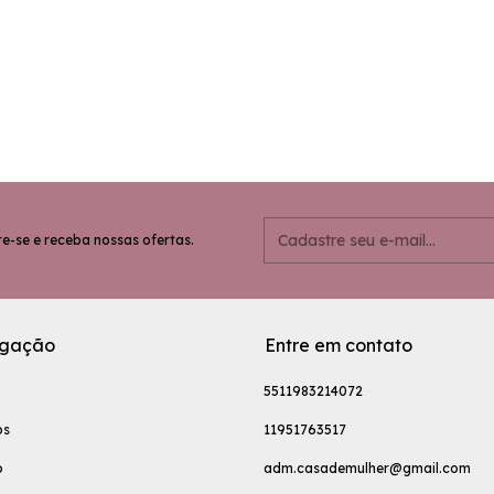
e-se e receba nossas ofertas.
gação
Entre em contato
5511983214072
os
11951763517
o
adm.casademulher@gmail.com