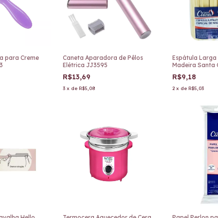
ca para Creme
Caneta Aparadora de Pêlos
Espátula Larga 
3
Elétrica JJ3595
Madeira Santa 
3700
R$13,69
R$9,18
3
x
de
R$5,08
2
x
de
R$5,03
avalha Hello
Termocera Aquecedor de Cera
Papel Perlon p