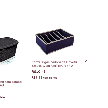
Caixa Organizadora de Gaveta
32x24x 12cm Azul TRC7877-A
R$10,45
R$9,93
com
Boleto
Juta com Tampa
Cesto Organiza
9/P
Tecido Árvore
R$24,90
R$23,66
leto
com
Bo