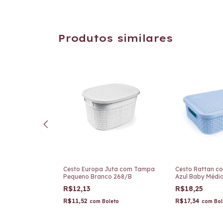
Produtos similares
vel Santa Clara
Cesto Europa Juta com Tampa
Cesto Rattan c
Pequeno Branco 268/B
Azul Baby Médi
R$12,13
R$18,25
R$11,52
R$17,34
eto
com
Boleto
com
Bol