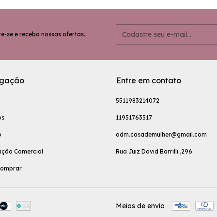
e-se e receba nossas ofertas.
gação
Entre em contato
5511983214072
os
11951763517
o
adm.casademulher@gmail.com
uição Comercial
Rua Juiz David Barrilli ,296
omprar
Meios de envio