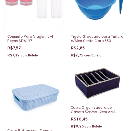
Conjunto Para Viagem c/4
Tigela Graduada para Tintura
Peças SD6197
c/Alça Santa Clara 330
R$7,57
R$2,85
R$7,19
R$2,71
com
Boleto
com
Boleto
Caixa Organizadora de
Gaveta 32x24x 12cm Azul
TRC7877-A
R$10,45
R$9,93
com
Boleto
Cesto Rattan com Tampa