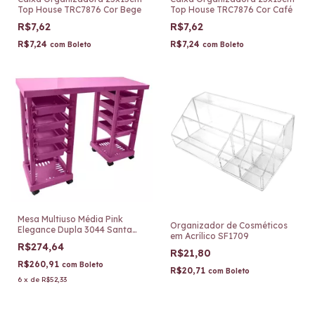
Top House TRC7876 Cor Bege
Top House TRC7876 Cor Café
R$7,62
R$7,62
R$7,24
R$7,24
com
Boleto
com
Boleto
Mesa Multiuso Média Pink
Organizador de Cosméticos
Elegance Dupla 3044 Santa
em Acrílico SF1709
Clara
R$274,64
R$21,80
R$260,91
com
Boleto
R$20,71
com
Boleto
6
x
de
R$52,33