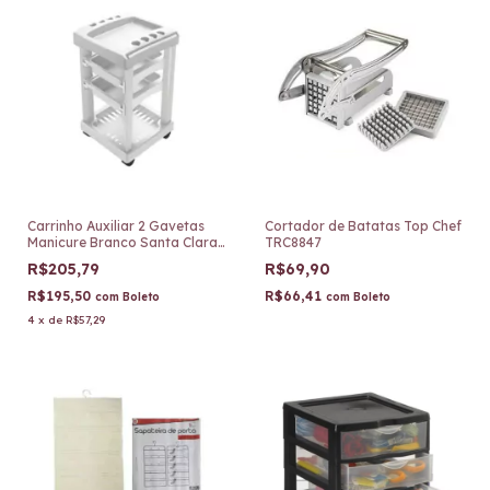
Carrinho Auxiliar 2 Gavetas
Cortador de Batatas Top Chef
Manicure Branco Santa Clara
TRC8847
1793
R$205,79
R$69,90
R$195,50
R$66,41
com
Boleto
com
Boleto
4
x
de
R$57,29