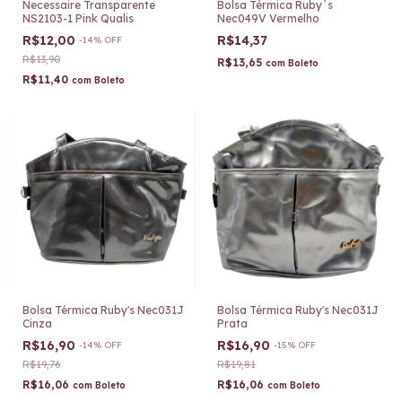
Necessaire Transparente
Bolsa Térmica Ruby´s
NS2103-1 Pink Qualis
Nec049V Vermelho
R$12,00
R$14,37
-
14
%
OFF
R$13,90
R$13,65
com
Boleto
R$11,40
com
Boleto
Bolsa Térmica Ruby's Nec031J
Bolsa Térmica Ruby's Nec031J
Cinza
Prata
R$16,90
R$16,90
-
14
%
OFF
-
15
%
OFF
R$19,76
R$19,81
R$16,06
R$16,06
com
Boleto
com
Boleto