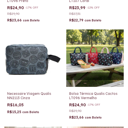
LT096 Preto
LT107 Coral
R$24,90
R$23,99
-
17
%
OFF
-
12
%
OFF
R$29,90
R$27,31
R$23,66
R$22,79
com
Boleto
com
Boleto
Necessaire Viagem Qualis
Bolsa Térmica Qualis Cactos
NN2113 Cinza
LT096 Vermelho
R$16,05
R$24,90
-
17
%
OFF
R$29,90
R$15,25
com
Boleto
R$23,66
com
Boleto