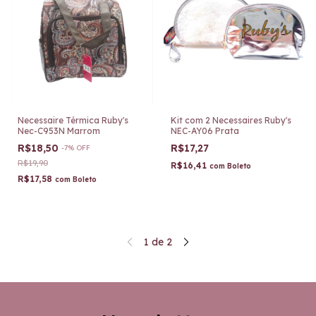
Necessaire Térmica Ruby's
Kit com 2 Necessaires Ruby's
Nec-C953N Marrom
NEC-AY06 Prata
R$18,50
R$17,27
-
7
%
OFF
R$19,90
R$16,41
com
Boleto
R$17,58
com
Boleto
1
de
2