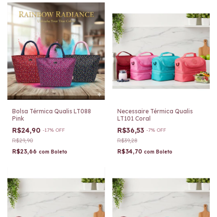
Bolsa Térmica Qualis LT088
Necessaire Térmica Qualis
Pink
LT101 Coral
R$24,90
R$36,53
-
17
%
OFF
-
7
%
OFF
R$29,90
R$39,28
R$23,66
R$34,70
com
Boleto
com
Boleto