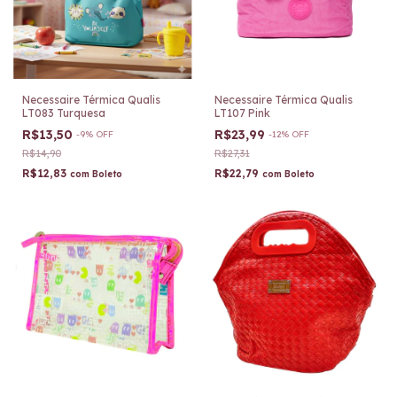
Necessaire Térmica Qualis
Necessaire Térmica Qualis
LT083 Turquesa
LT107 Pink
R$13,50
R$23,99
-
9
%
OFF
-
12
%
OFF
R$14,90
R$27,31
R$12,83
R$22,79
com
Boleto
com
Boleto