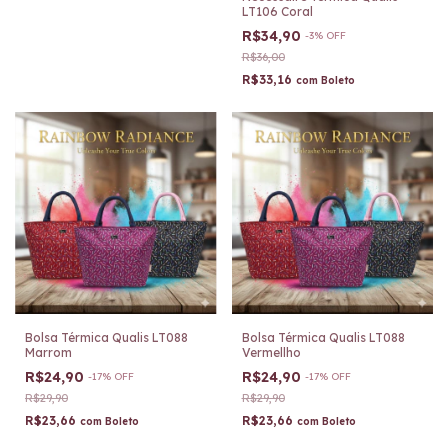
LT106 Coral
R$34,90
-
3
%
OFF
R$36,00
R$33,16
com
Boleto
Bolsa Térmica Qualis LT088
Bolsa Térmica Qualis LT088
Marrom
Vermellho
R$24,90
R$24,90
-
17
%
OFF
-
17
%
OFF
R$29,90
R$29,90
R$23,66
R$23,66
com
Boleto
com
Boleto