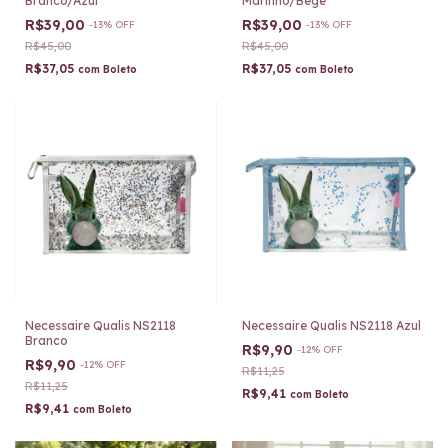
Branco/Azul
Marinho/Bege
R$39,00
R$39,00
-
13
%
OFF
-
13
%
OFF
R$45,00
R$45,00
R$37,05
R$37,05
com
Boleto
com
Boleto
Necessaire Qualis NS2118
Necessaire Qualis NS2118 Azul
Branco
R$9,90
-
12
%
OFF
R$9,90
-
12
%
OFF
R$11,25
R$11,25
R$9,41
com
Boleto
R$9,41
com
Boleto