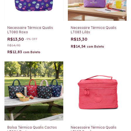
Necessaire Térmica Qualis
Necessaire Térmica Qualis
LT080 Roxo
LT083 Lilás
R$13,50
R$15,30
-
9
%
OFF
R$14,90
R$14,54
com
Boleto
R$12,83
com
Boleto
Bolsa Térmica Qualis Cactos
Necessaire Térmica Qualis