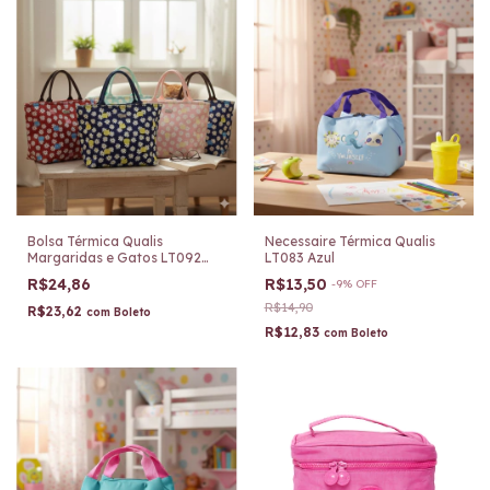
Bolsa Térmica Qualis
Necessaire Térmica Qualis
Margaridas e Gatos LT092
LT083 Azul
Rosa Claro
R$24,86
R$13,50
-
9
%
OFF
R$14,90
R$23,62
com
Boleto
R$12,83
com
Boleto