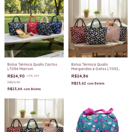
Bolsa Térmica Qualis Cactos
Bolsa Térmica Qualis
LT096 Marrom
Margaridas e Gatos LT092
Vermelho
R$24,90
R$24,86
-
17
%
OFF
R$29,90
R$23,62
com
Boleto
R$23,66
com
Boleto