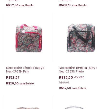
R$19,33
R$20,30
com
Boleto
com
Boleto
Necessaire Térmica Ruby's
Necessaire Térmica Ruby's
Nec-C953N Pink
Nec-C953N Preto
R$21,37
R$18,50
-
7
%
OFF
R$19,90
R$20,30
com
Boleto
R$17,58
com
Boleto