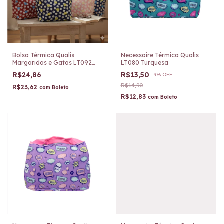
Bolsa Térmica Qualis
Necessaire Térmica Qualis
Margaridas e Gatos LT092
LT080 Turquesa
Pink
R$24,86
R$13,50
-
9
%
OFF
R$14,90
R$23,62
com
Boleto
R$12,83
com
Boleto