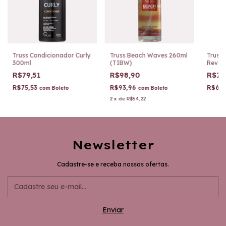
Truss Condicionador Curly
Truss Beach Waves 260ml
Truss
300ml
(TIBW)
Revol
R$79,51
R$98,90
R$72
R$75,53
R$93,96
R$68
com
Boleto
com
Boleto
2
x
de
R$54,22
Newsletter
Cadastre-se e receba nossas ofertas.