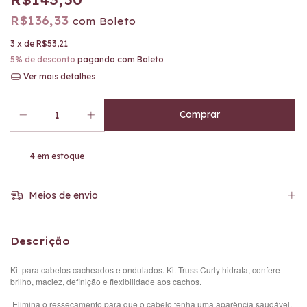
R$136,33
com
Boleto
3
x de
R$53,21
5% de desconto
pagando com Boleto
Ver mais detalhes
4
em estoque
Meios de envio
Descrição
Kit para cabelos cacheados e ondulados.
Kit Truss Curly
hidrata, confere
brilho, maciez, definição e flexibilidade aos cachos.
Elimina o ressecamento para que o cabelo tenha uma aparência saudável.