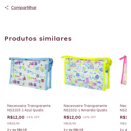
Compartilhar
Produtos similares
Necessaire Transparente
Necessaire Transparente
Neces
NS2103-1 Azul Qualis
NS2102-1 Amarela Qualis
NS2103
R$12,00
R$12,00
R$12
-
14
%
OFF
-
14
%
OFF
R$13,90
R$13,90
R$13,9
2
x
de
R$6,58
2
x
de
R$6,58
2
x
de