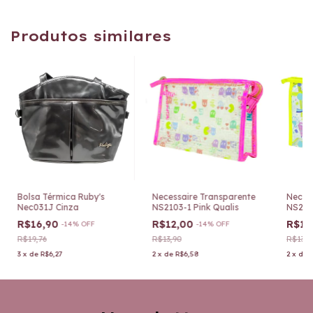
Produtos similares
Bolsa Térmica Ruby's
Necessaire Transparente
Neces
Nec031J Cinza
NS2103-1 Pink Qualis
NS210
R$16,90
R$12,00
R$12
-
14
%
OFF
-
14
%
OFF
R$19,76
R$13,90
R$13,9
3
x
de
R$6,27
2
x
de
R$6,58
2
x
de