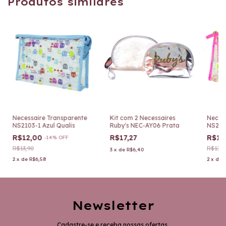
Produtos similares
Necessaire Transparente
Kit com 2 Necessaires
Neces
NS2103-1 Azul Qualis
Ruby's NEC-AY06 Prata
NS2103
R$12,00
R$17,27
R$12
-
14
%
OFF
R$13,90
R$13,9
3
x
de
R$6,40
2
x
de
R$6,58
2
x
de
Newsletter
Cadastre-se e receba nossas ofertas.