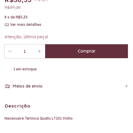
R$39,28
8
x de
R$5,33
Ver mais detalhes
Atenção, última peça!
1
em estoque
Meios de envio
Descrição
Necessaire Térmica Qualis LT101 Vinho