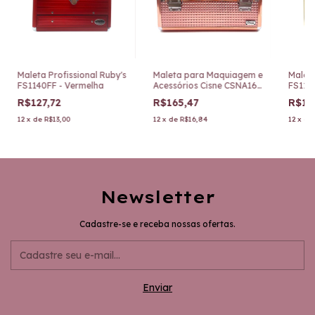
Maleta Profissional Ruby's
Maleta para Maquiagem e
Maleta
FS1140FF - Vermelha
Acessórios Cisne CSNA160
FS114
Salmão
R$127,72
R$165,47
R$12
12
x
de
R$13,00
12
x
de
R$16,84
12
x
de
Newsletter
Cadastre-se e receba nossas ofertas.