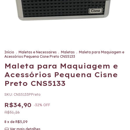
Início
.
Maletas e Necessaires
.
Maletas
.
Maleta para Maquiagem e
Acessórios Pequena Cisne Preto CNS5133
Maleta para Maquiagem e
Acessórios Pequena Cisne
Preto CNS5133
SKU:
CNS5133PPreto
R$34,90
-
32
%
OFF
R$51,26
8
x de
R$5,09
Ver mais detalhes