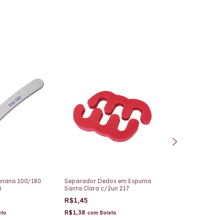
anana 100/180
Separador Dedos em Espuma
Cortador de unh
4
Santa Clara c/2un 217
Macrilan UP1-0
R$1,45
R$6,75
-
0
%
OF
R$6,75
R$1,38
eto
com
Boleto