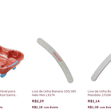
tável para
Lixa de Unha Banana 100/180
Lixa de Unha B
Azul Santa
Helo Mini LX274
Mandala JJ318
235
R$2,29
R$1,14
R$2,18
R$1,08
to
com
Boleto
com
Bol