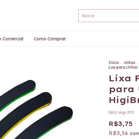
o Comercial
Como Comprar
Início
.
Unhas
.
Lua para Unhas 
Lixa 
para 
HigiB
SKU:
Higi-370
R$3,75
R$3,56
co