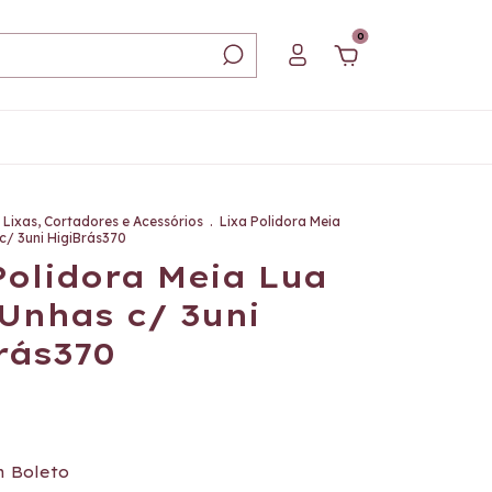
0
Lixas, Cortadores e Acessórios
.
Lixa Polidora Meia
c/ 3uni HigiBrás370
Polidora Meia Lua
Unhas c/ 3uni
rás370
m
Boleto