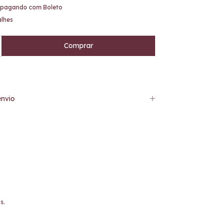
pagando com Boleto
alhes
nvio
s.