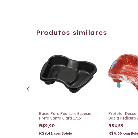
Produtos similares
tável para
Bacia Para Pedicure Especial
Protetor Descar
Rosa Santa
Preta Santa Clara 1715
Bacia Pedicuro 
75
Clara c/12uni 5
R$9,90
R$4,59
R$9,41
R$4,36
to
com
Boleto
com
Bole