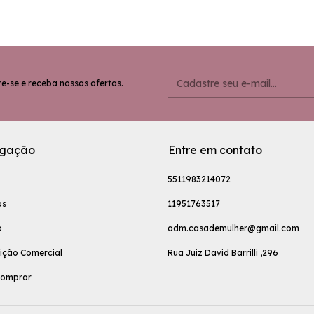
e-se e receba nossas ofertas.
gação
Entre em contato
5511983214072
os
11951763517
o
adm.casademulher@gmail.com
uição Comercial
Rua Juiz David Barrilli ,296
omprar