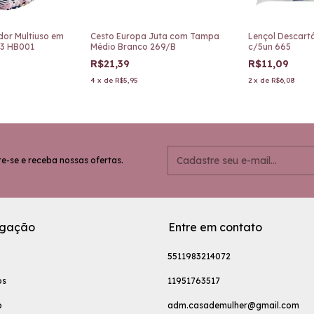
dor Multiuso em
Cesto Europa Juta com Tampa
Lençol Descartá
°3 HB001
Médio Branco 269/B
c/5un 665
R$21,39
R$11,09
4
x
de
R$5,95
2
x
de
R$6,08
e-se e receba nossas ofertas.
gação
Entre em contato
5511983214072
os
11951763517
o
adm.casademulher@gmail.com