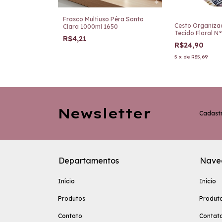
Frasco Multiuso Pêra Santa
dora de Gaveta
Cesto Organiza
Clara 1000ml 1650
Azul TRC7878-A
Tecido Floral N
R$4,21
R$24,90
5
x
de
R$5,69
Newsletter
Cadastr
Departamentos
Nave
Início
Início
Produtos
Produt
Contato
Contat