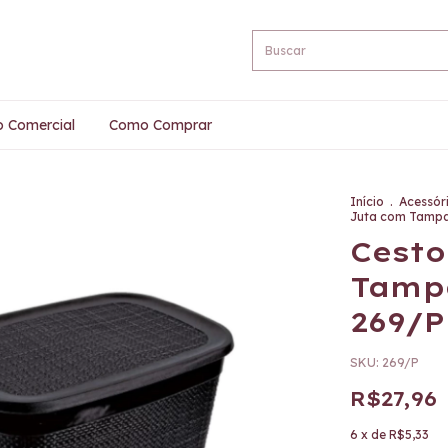
o Comercial
Como Comprar
Início
.
Acessór
Juta com Tampa
Cesto
Tamp
269/P
SKU:
269/P
R$27,96
6
x de
R$5,33