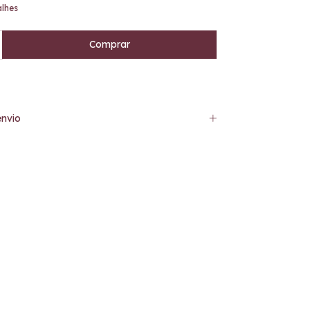
alhes
nvio