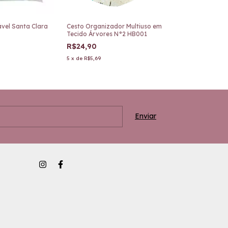
vel Santa Clara
Cesto Organizador Multiuso em
Cesto Rattan 
Tecido Árvores N°2 HB001
Azul Baby Méd
R$24,90
R$18,25
5
x
de
R$5,69
4
x
de
R$5,08