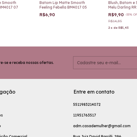
e Smooth
Batom Lip Matte Smooth
Blush, Batom e
 BM4017 07
Feeling Febella BM4017 05
Melu Darling R
R$6,90
R$9,90
-
33
%
O
R$14,85
2
x
de
R$5,43
e-se e receba nossas ofertas.
gação
Entre em contato
5511983214072
os
11951763517
o
adm.casademulher@gmail.com
uição Comercial
Rua Juiz David Barrilli ,296