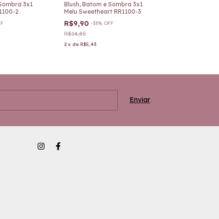
 Sombra 3x1
Blush, Batom e Sombra 3x1
Batom Lip Mat
R1100-2
Melu Sweetheart RR1100-3
Feeling Febell
R$9,90
R$6,90
FF
-
33
%
OFF
R$14,85
2
x
de
R$5,43