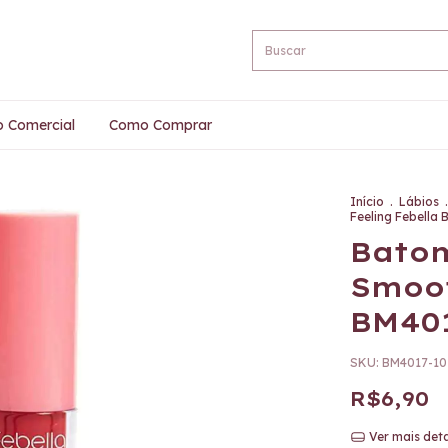
o Comercial
Como Comprar
Início
.
Lábios
.
Feeling Febella
Batom
Smoot
BM401
SKU:
BM4017-10
R$6,90
Ver mais det