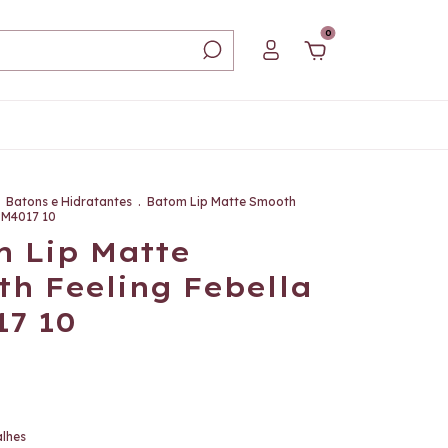
0
Batons e Hidratantes
.
Batom Lip Matte Smooth
 BM4017 10
 Lip Matte
h Feeling Febella
7 10
alhes