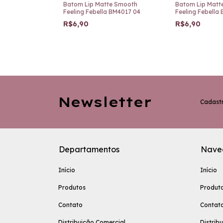
Sombra 3x1
Batom Lip Matte Smooth
Batom Lip Matt
100-1
Feeling Febella BM4017 04
Feeling Febella
R$6,90
R$6,90
F
Newsletter
Cadastr
Departamentos
Nave
Início
Início
Produtos
Produt
Contato
Contat
Distribuição Comercial
Distrib